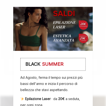
×
CONSIGLI UTILI
Adottare uno stile di vita sano
Evitare alcolici e fumo
Idratarsi dopo la seduta
BLACK
SUMMER
Ad Agosto, ferma il tempo sui prezzi più
bassi dell'anno e inizia il percorso di
bellezza che stavi aspettando.
Epilazione Laser
· da
20€
a seduta,
per ogni zona